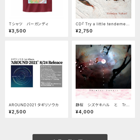
Tシャツ バーガンディ
CD『 Try a little tenderness
＋』
¥3,500
¥2,750
AROUND2021 タギリソウカ
静桜 シズケキハル と Try
a little tenderness➕ 2枚セ
¥2,500
¥4,000
ット